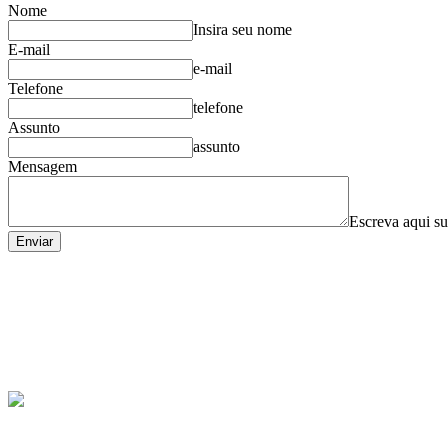
Nome
Insira seu nome
E-mail
e-mail
Telefone
telefone
Assunto
assunto
Mensagem
Escreva aqui 
FBB - Federação Brasileira de Bumerangue | Copyright © 2017 - Todos os dir
Para uma melhor compatibilidade, indicamos o uso dos navegadores Internet
contatos@fbbumerangue.com.br
Website Desenvolvido por: