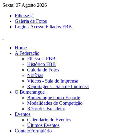
Sexta, 07 Agosto 2026
Filie-se já
Galeria de Fotos
Login - Acesso Filiados FBB
Home
A Federação
Filie-se à FBB
Histórico FBB
Galeria de Fotos
Notícias
Vídeos - Sala de Imprensa
Reportagens - Sala de Imprensa
O Bumerangue
Bumerangue como Esporte
Modalidades de Competição
Récordes Brasileiro
Eventos
Calendário de Eventos
Últimos Eventos
Contato
Formulário