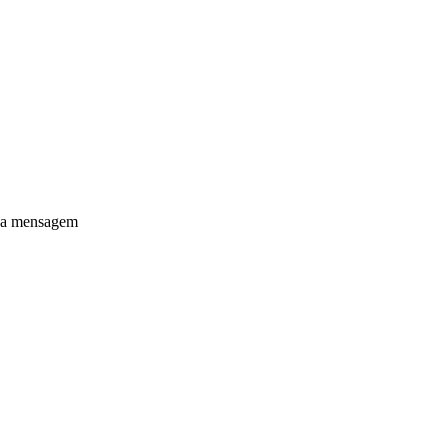
sua mensagem
eitos reservados
 Explorer 8, Firefox 3.5 ou Google Chrome.