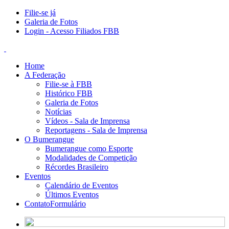
Filie-se já
Galeria de Fotos
Login - Acesso Filiados FBB
Home
A Federação
Filie-se à FBB
Histórico FBB
Galeria de Fotos
Notícias
Vídeos - Sala de Imprensa
Reportagens - Sala de Imprensa
O Bumerangue
Bumerangue como Esporte
Modalidades de Competição
Récordes Brasileiro
Eventos
Calendário de Eventos
Últimos Eventos
Contato
Formulário