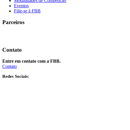
Modalidades de Competição
Eventos
Filie-se à FBB
Parceiros
Contato
Entre em contato com a FBB.
Contato
Redes Sociais:
FBB - Federação Brasileira de Bumerangue | Copyright © 2017 - Todos os
direitos reservados
Para uma melhor compatibilidade, indicamos o uso dos navegadores
Internet Explorer 8, Firefox 3.5 ou Google Chrome.
contatos@fbbumerangue.com.br