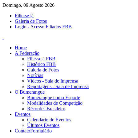
Domingo, 09 Agosto 2026
Filie-se já
Galeria de Fotos
Login - Acesso Filiados FBB
Home
A Federação
Filie-se à FBB
Histórico FBB
Galeria de Fotos
Notícias
Vídeos - Sala de Imprensa
Reportagens - Sala de Imprensa
O Bumerangue
Bumerangue como Esporte
Modalidades de Competição
Récordes Brasileiro
Eventos
Calendário de Eventos
Últimos Eventos
Contato
Formulário